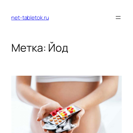
Перейти
к
net-tabletok.ru
содержимому
Метка:
Йод