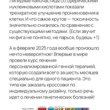
Липидные наночастицы со сферическими
нуклеиновыми кислотами показали
трехкратное улучшение проникновения в
клетки. И что самое крутое — токсичность
значительно снизилась по сравнению с
существующими методами. (Если звучит
ни фига не понятно, не парься, будешь +1)
А в феврале 2025 года вообще произошло
нечто невероятное! Впервые в мире
провели курс лечения
персонализированной генной терапией,
которую создали всего за шесть месяцев
специально для одного пациента. Это
типа как заказать кроссовки по
индивидуальному дизайну, только речь
идет о лечении генетических болезней!