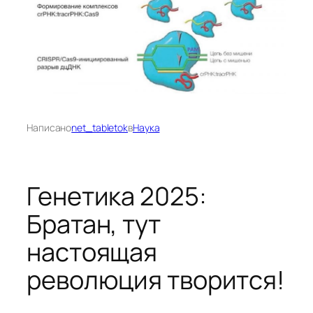
Написано
net_tabletok
в
Наука
Генетика 2025:
Братан, тут
настоящая
революция творится!