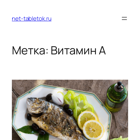
Перейти
к
net-tabletok.ru
содержимому
Метка:
Витамин А