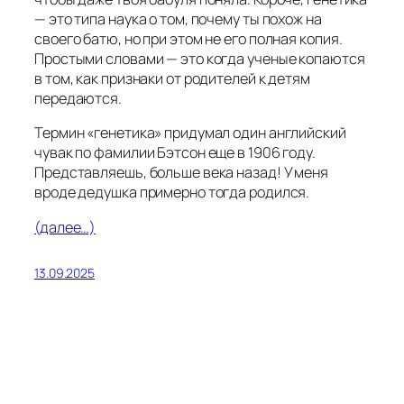
— это типа наука о том, почему ты похож на
своего батю, но при этом не его полная копия.
Простыми словами — это когда ученые копаются
в том, как признаки от родителей к детям
передаются.
Термин «генетика» придумал один английский
чувак по фамилии Бэтсон еще в 1906 году.
Представляешь, больше века назад! У меня
вроде дедушка примерно тогда родился.
(далее…)
13.09.2025